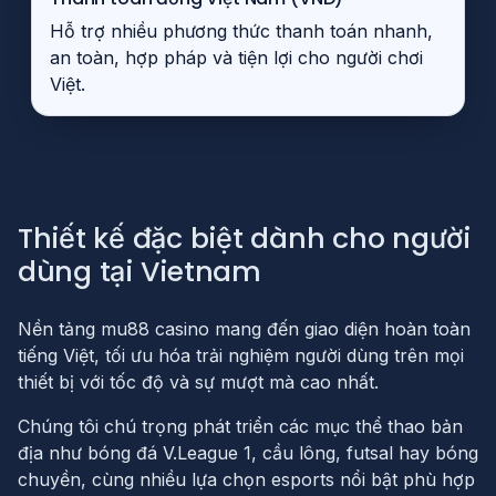
Hỗ trợ nhiều phương thức thanh toán nhanh,
an toàn, hợp pháp và tiện lợi cho người chơi
Việt.
Thiết kế đặc biệt dành cho người
dùng tại Vietnam
Nền tảng mu88 casino mang đến giao diện hoàn toàn
tiếng Việt, tối ưu hóa trải nghiệm người dùng trên mọi
thiết bị với tốc độ và sự mượt mà cao nhất.
Chúng tôi chú trọng phát triển các mục thể thao bản
địa như bóng đá V.League 1, cầu lông, futsal hay bóng
chuyền, cùng nhiều lựa chọn esports nổi bật phù hợp