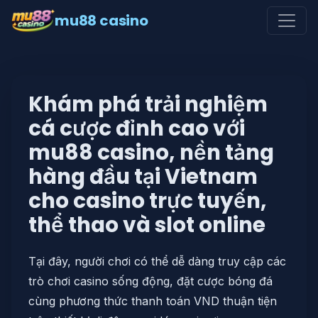
mu88 casino
Khám phá trải nghiệm
cá cược đỉnh cao với
mu88 casino, nền tảng
hàng đầu tại Vietnam
cho casino trực tuyến,
thể thao và slot online
Tại đây, người chơi có thể dễ dàng truy cập các
trò chơi casino sống động, đặt cược bóng đá
cùng phương thức thanh toán VND thuận tiện