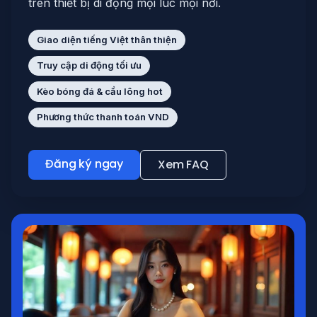
trên thiết bị di động mọi lúc mọi nơi.
Giao diện tiếng Việt thân thiện
Truy cập di động tối ưu
Kèo bóng đá & cầu lông hot
Phương thức thanh toán VND
Đăng ký ngay
Xem FAQ