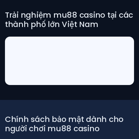
Trải nghiệm mu88 casino tại các
thành phố lớn Việt Nam
Chính sách bảo mật dành cho
người chơi mu88 casino