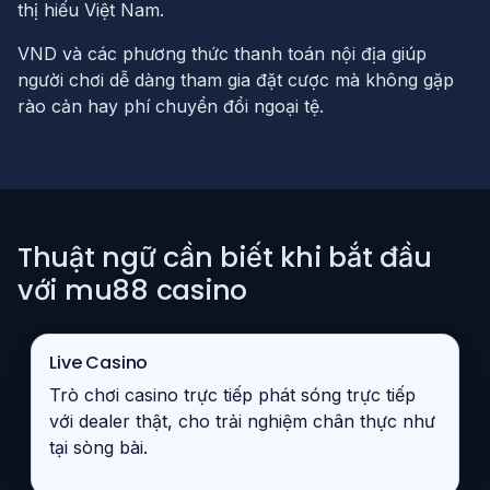
thị hiếu Việt Nam.
VND và các phương thức thanh toán nội địa giúp
người chơi dễ dàng tham gia đặt cược mà không gặp
rào cản hay phí chuyển đổi ngoại tệ.
Thuật ngữ cần biết khi bắt đầu
với mu88 casino
Live Casino
Trò chơi casino trực tiếp phát sóng trực tiếp
với dealer thật, cho trải nghiệm chân thực như
tại sòng bài.