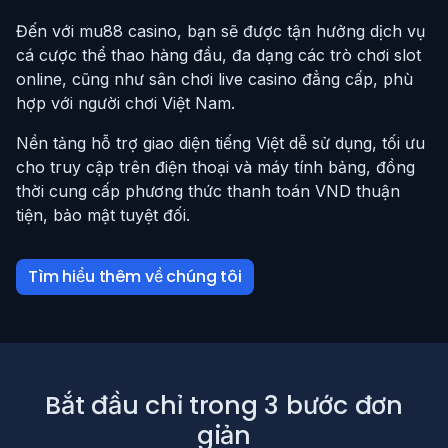
Đến với mu88 casino, bạn sẽ được tận hưởng dịch vụ
cá cược thể thao hàng đầu, đa dạng các trò chơi slot
online, cũng như sân chơi live casino đẳng cấp, phù
hợp với người chơi Việt Nam.
Nền tảng hỗ trợ giao diện tiếng Việt dễ sử dụng, tối ưu
cho truy cập trên điện thoại và máy tính bảng, đồng
thời cung cấp phương thức thanh toán VND thuận
tiện, bảo mật tuyệt đối.
Tìm hiểu thêm về chúng tôi
Bắt đầu chỉ trong 3 bước đơn
giản