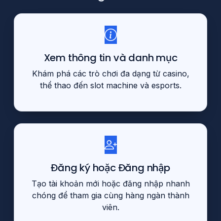
Xem thông tin và danh mục
Khám phá các trò chơi đa dạng từ casino,
thể thao đến slot machine và esports.
Đăng ký hoặc Đăng nhập
Tạo tài khoản mới hoặc đăng nhập nhanh
chóng để tham gia cùng hàng ngàn thành
viên.