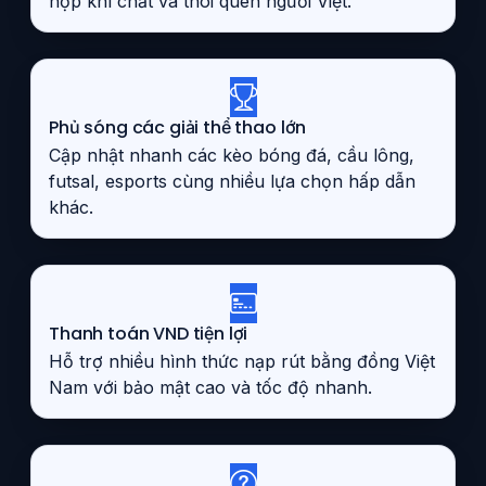
hợp khí chất và thói quen người Việt.
Phủ sóng các giải thể thao lớn
Cập nhật nhanh các kèo bóng đá, cầu lông,
futsal, esports cùng nhiều lựa chọn hấp dẫn
khác.
Thanh toán VND tiện lợi
Hỗ trợ nhiều hình thức nạp rút bằng đồng Việt
Nam với bảo mật cao và tốc độ nhanh.