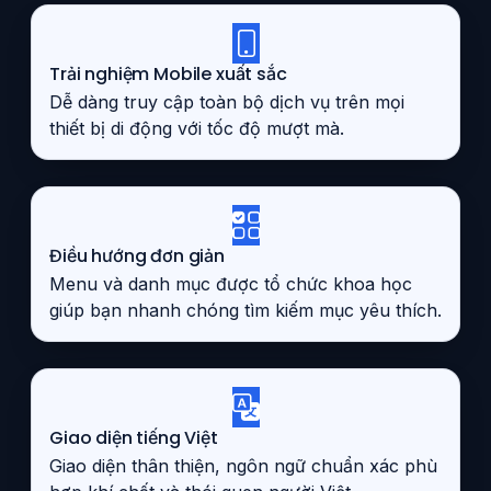
Trải nghiệm Mobile xuất sắc
Dễ dàng truy cập toàn bộ dịch vụ trên mọi
thiết bị di động với tốc độ mượt mà.
Điều hướng đơn giản
Menu và danh mục được tổ chức khoa học
giúp bạn nhanh chóng tìm kiếm mục yêu thích.
Giao diện tiếng Việt
Giao diện thân thiện, ngôn ngữ chuẩn xác phù